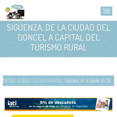
SIGÜENZA, DE LA CIUDAD DEL
DONCEL A CAPITAL DEL
TURISMO RURAL
Portada
>
Escapadas
>
Castilla-La Mancha
>
Sigüenza, de la ciudad del Doncel a Capital del Turismo Rural