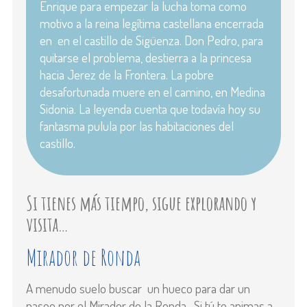
Enrique para empezar la lucha toma como
motivo a la reina legítima castellana encerrada
en en el castillo de Sigüenza. Don Pedro, para
quitarse el problema, destierra a la princesa
hacia Jerez de la Frontera. La pobre
desafortunada muere en el camino, en Medina
Sidonia. La leyenda cuenta que todavía hoy su
fantasma pulula por las habitaciones del
castillo.
Si tienes más tiempo, sigue explorando y
visita…
Mirador de Ronda
A menudo suelo buscar un hueco para dar un
paseo por el Mirador de la Ronda. Si tú te animas a