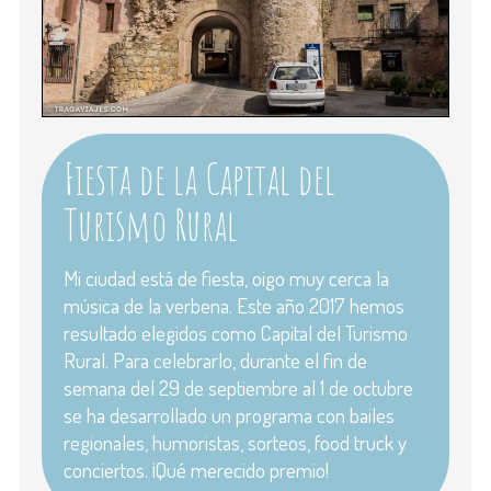
Fiesta de la Capital del
Turismo Rural
Mi ciudad está de fiesta, oigo muy cerca la
música de la verbena. Este año 2017 hemos
resultado elegidos como Capital del Turismo
Rural. Para celebrarlo, durante el fin de
semana del 29 de septiembre al 1 de octubre
se ha desarrollado un programa con bailes
regionales, humoristas, sorteos, food truck y
conciertos. ¡Qué merecido premio!