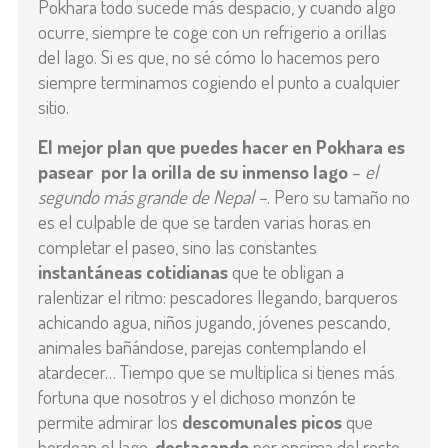
Pokhara todo sucede más despacio, y cuando algo
ocurre, siempre te coge con un refrigerio a orillas
del lago. Si es que, no sé cómo lo hacemos pero
siempre terminamos cogiendo el punto a cualquier
sitio.
El mejor plan que puedes hacer en Pokhara es
pasear por la orilla de su inmenso lago
–
el
segundo más grande de Nepal –
. Pero su tamaño no
es el culpable de que se tarden varias horas en
completar el paseo, sino las constantes
instantáneas cotidianas
que te obligan a
ralentizar el ritmo: pescadores llegando, barqueros
achicando agua, niños jugando, jóvenes pescando,
animales bañándose, parejas contemplando el
atardecer… Tiempo que se multiplica si tienes más
fortuna que nosotros y el dichoso monzón te
permite admirar los
descomunales picos
que
bordean el lago,
destacando
por encima del resto