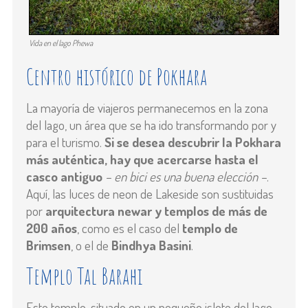
Vida en el lago Phewa
Centro histórico de Pokhara
La mayoría de viajeros permanecemos en la zona
del lago, un área que se ha ido transformando por y
para el turismo.
Si se desea descubrir la Pokhara
más auténtica, hay que acercarse hasta el
casco antiguo
– en bici es una buena elección –
.
Aquí, las luces de neon de
Lakeside son sustituidas
por
arquitectura newar y templos de más de
200 años
, como es el caso del
templo de
Brimsen
, o el de
Bindhya Basini
.
Templo Tal Barahi
Este templo, situado en un pequeño islote del lago