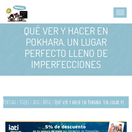
QUÉ VER Y HACER EN
POKHARA. UN LUGAR
PERFECTO LLENO DE
IMPERFECCIONES
Portada
>
Viajes
>
Asia
>
Nepal
>
Qué ver y hacer en Pokhara. Un lugar perfecto lleno de imperfecciones