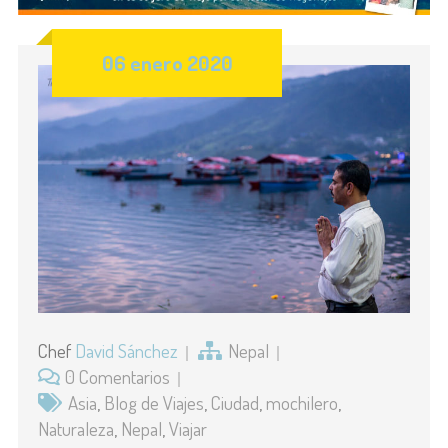
06 enero 2020
Chef
David Sánchez
Nepal
0 Comentarios
Asia
,
Blog de Viajes
,
Ciudad
,
mochilero
,
Naturaleza
,
Nepal
,
Viajar