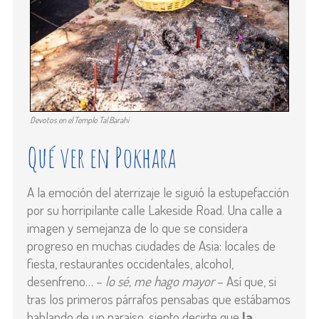
Devotos en el Templo Tal Barahi
Qué ver en Pokhara
A la emoción del aterrizaje le siguió la estupefacción
por su horripilante calle
Lakeside Road. Una calle a
imagen y semejanza de lo que se considera
progreso en muchas ciudades de Asia: locales de
fiesta, restaurantes occidentales, alcohol,
desenfreno… –
lo sé, me hago mayor
– Así que, si
tras los primeros párrafos pensabas que estábamos
hablando de un paraíso, siento decirte que
la