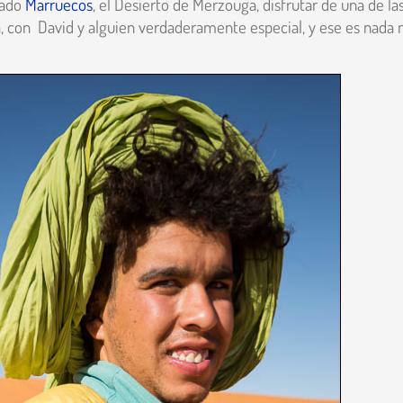
rado
Marruecos
, el Desierto de Merzouga, disfrutar de una de la
a, con David y alguien verdaderamente especial, y ese es nada