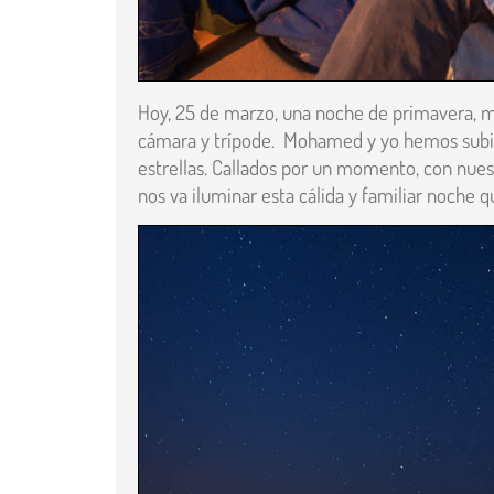
Hoy, 25 de marzo, una noche de primavera, m
cámara y trípode. Mohamed y yo hemos subido 
estrellas. Callados por un momento, con nues
nos va iluminar esta cálida y familiar noche q