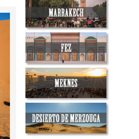
Suecia
Francia
Malta
Irlanda
Islandia