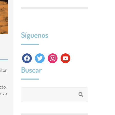
Síguenos
facebook
twitter
instagram
youtube
Buscar
itor,
cto,
uevo