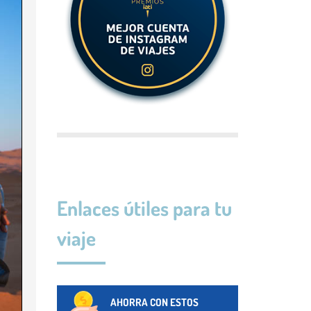
Enlaces útiles para tu
viaje
AHORRA CON ESTOS