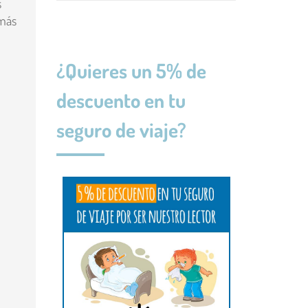
s
 más
¿Quieres un 5% de
descuento en tu
seguro de viaje?