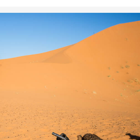
Canarias
Andalucía
Galicia
La Rioja
Madrid