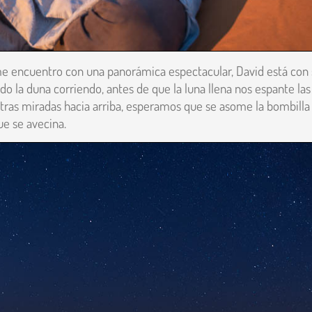
e encuentro con una panorámica espectacular, David está con
la duna corriendo, antes de que la luna llena nos espante las
tras miradas hacia arriba, esperamos que se asome la bombilla
ue se avecina.