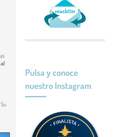
nas
 al
Pulsa y conoce
nuestro Instagram
. Su