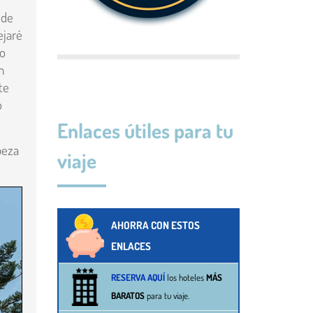
 de
ejaré
mo
n
te
o
Enlaces útiles para tu
beza
viaje
AHORRA CON ESTOS
ENLACES
RESERVA AQUÍ
los hoteles
MÁS
BARATOS
para tu viaje.