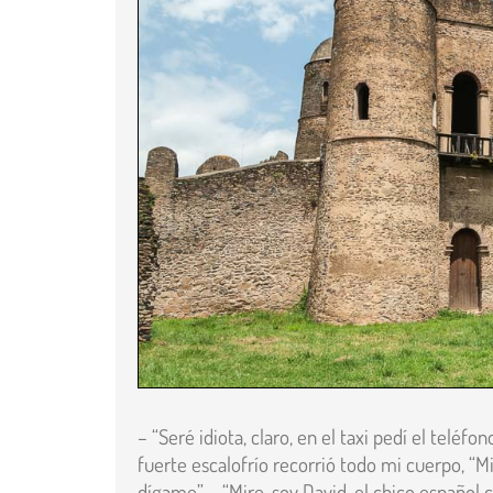
– “Seré idiota, claro, en el taxi pedí el teléfo
fuerte escalofrío recorrió todo mi cuerpo, “Mie
dígame” – “Mire, soy David, el chico español 