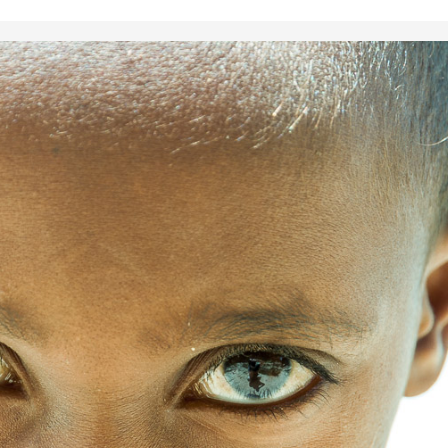
Canarias
Andalucía
Galicia
La Rioja
Madrid