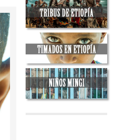
Suecia
Francia
Malta
Irlanda
Islandia