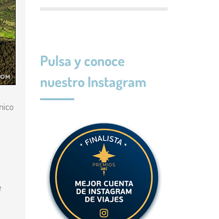
Pulsa y conoce
nuestro Instagram
nico
é