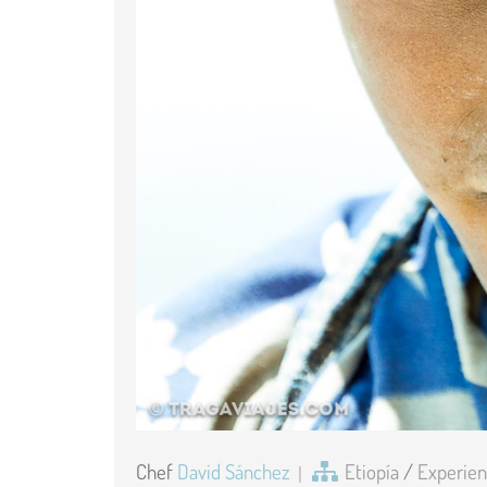
Chef
David Sánchez
Etiopía
/
Experien