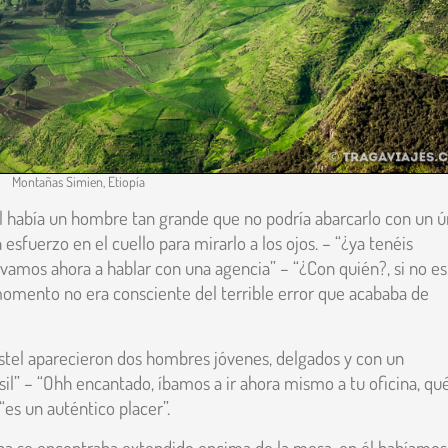
Montañas Simien, Etiopía
all había un hombre tan grande que no podría abarcarlo con un ú
 esfuerzo en el cuello para mirarlo a los ojos. – “¿ya tenéis
 vamos ahora a hablar con una agencia” – “¿Con quién?, si no es
momento no era consciente del terrible error que acababa de
ostel aparecieron dos hombres jóvenes, delgados y con un
il” – “Ohh encantado, íbamos a ir ahora mismo a tu oficina, qu
“es un auténtico placer”.
pa se encontraba extendido encima de la mesa, en él habíamos