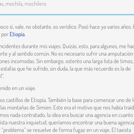
as
,
mochila
,
mochilero
poco sí, vale, no obstante, es verídico. Pasó hace ya varios años.
 por
Etiopía
.
ncidentes durante mis viajes. Quizás, esto, para algunos, me ha
erte y al sentido común. No es necesario sufrir una amputación
ones incomodas. Sin embargo, ostento una larga lista de timos,
estafas que he sufrido, sin duda, la que más recuerdo es la de
”.
enido en un viaje.
os castillos de Etiopía. También la base para comenzar uno de l
 las montañas de Simien. Este era el motivo que nos había traí
amos nada contratado, la idea era buscar una agencia en cuanto 
ista nuestra inquietud, queríamos encontrar una buena agencia
 “problema” se resuelve de forma fugaz en un viaje. El taxista