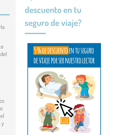
descuento en tu
seguro de viaje?
 Ha
ce
 del
os
do
el
 y