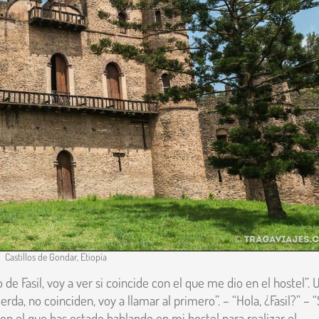
Castillos de Gondar, Etiopía
no de Fasil, voy a ver si coincide con el que me dio en el hostel”. 
rda, no coinciden, voy a llamar al primero”. – “Hola, ¿Fasil?” – “S
con el que has estado hablando en mi hostel para realizar el