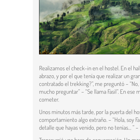
Realizamos el check-in en el hostel. En el h
abrazo, y por el que tenía que realizar un gran
contratado el trekking?”, me preguntó – “No,
mucho preguntar” – “Se llama Fasil”. En ese 
cometer.
Unos minutos más tarde, por la puerta del h
comportamiento algo extraño. – “Hola, soy Fas
detalle que hayas venido, pero no tenías… ” – 
Transcurrió una hora de conversación. Un ma