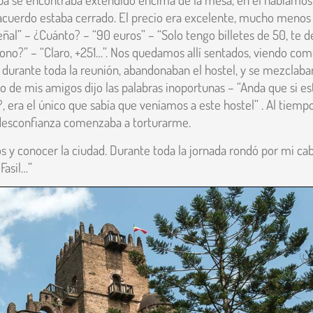
 acuerdo estaba cerrado. El precio era excelente, mucho menos
ñal” – ¿Cuánto? – “90 euros” – “Solo tengo billetes de 50, te d
fono?” – “Claro, +251…”. Nos quedamos allí sentados, viendo co
a durante toda la reunión, abandonaban el hostel, y se mezclaba
no de mis amigos dijo las palabras inoportunas – “Anda que si es
, era el único que sabía que veníamos a este hostel” . Al tiemp
 desconfianza comenzaba a torturarme.
los y conocer la ciudad. Durante toda la jornada rondó por mi ca
Fasil…”