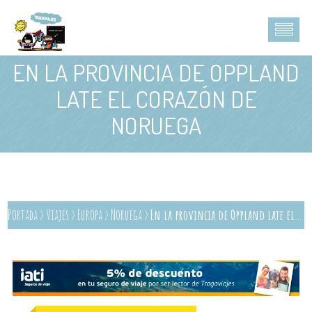
EN LA PROVINCIA DE OPPLAND
LATE EL CORAZÓN DE
NORUEGA
Portada
>
Viajes
>
Europa
>
Noruega
>
En la provincia de Oppland late el corazón de Noruega