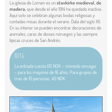
La iglesia de Lomen es un
stavkirke medieval, de
madera,
que desde el año 1914 ha quedado inactiva.
Aquí solo se celebran algunas bodas religiosas y
contadas misas durante el verano. Data del siglo XII.
En su interior se pueden encontrar decoraciones de
animales, caras de dioses noruegos y las siempre
típicas cruces de San Andrés.
Nota
La entrada cuesta 60 NOK –
moneda noruega
– para los mayores de 16 años. Para grupos de
más de 10 personas, 40 NOK.