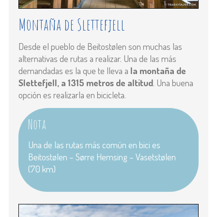
Montaña de Slettefjell
Desde el pueblo de Beitostølen son muchas las
alternativas de rutas a realizar. Una de las más
demandadas es la que te lleva a
la montaña de
Slettefjell, a 1315 metros de altitud
. Una buena
opción es realizarla en bicicleta.
Nota
Una de las rutas más común en bici es
Beitostølen – Sørre Hemsing – Vasetstølen
(70 km)