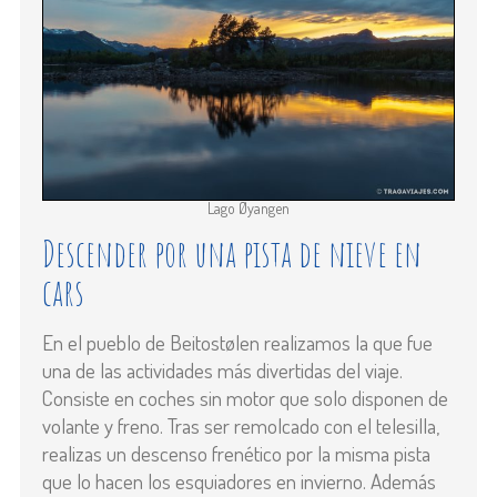
Lago Øyangen
Descender por una pista de nieve en
cars
En el pueblo de Beitostølen realizamos la que fue
una de las actividades más divertidas del viaje.
Consiste en coches sin motor que solo disponen de
volante y freno. Tras ser remolcado con el telesilla,
realizas un descenso frenético por la misma pista
que lo hacen los esquiadores en invierno. Además