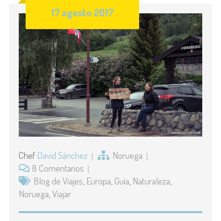
17 agosto 2017
Chef
David Sánchez
Noruega
8 Comentarios
Blog de Viajes
,
Europa
,
Guía
,
Naturaleza
,
Noruega
,
Viajar