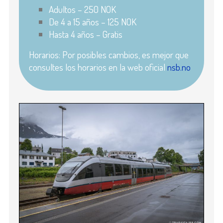
Adultos – 250 NOK
De 4 a 15 años – 125 NOK
Hasta 4 años – Gratis
Horarios: Por posibles cambios, es mejor que
consultes los horarios en la web oficial
nsb.no