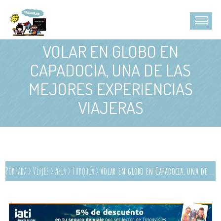
VOLAR EN GLOBO EN
CAPADOCIA, UNA DE LAS
MEJORES EXPERIENCIAS
VIAJERAS
Portada
>
Viajes
>
Asia
>
Turquía
>
Volar en globo en Capadocia, una de las mejores experiencias viajeras