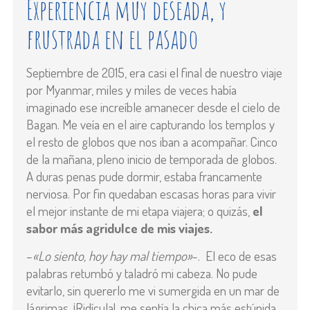
Experiencia muy deseada, y
frustrada en el pasado
Septiembre de 2015, era casi el final de nuestro viaje
por Myanmar, miles y miles de veces había
imaginado ese increíble amanecer desde el cielo de
Bagan. Me veía en el aire capturando los templos y
el resto de globos que nos iban a acompañar. Cinco
de la mañana, pleno inicio de temporada de globos.
A duras penas pude dormir, estaba francamente
nerviosa. Por fin quedaban escasas horas para vivir
el mejor instante de mi etapa viajera; o quizás,
el
sabor más agridulce de mis viajes.
–
«Lo siento,
hoy hay mal tiempo»
-. El eco de esas
palabras retumbó y taladró mi cabeza. No pude
evitarlo, sin quererlo me vi sumergida en un mar de
lágrimas. ¡Ridícula!, me sentía la chica más estúpida