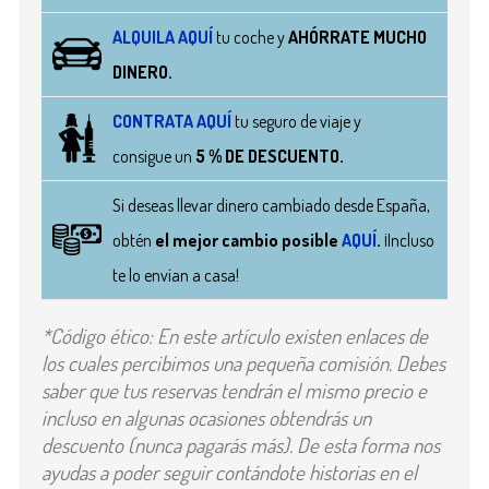
ALQUILA AQUÍ
tu
coche
y
AHÓRRATE MUCHO
DINERO.
CONTRATA AQUÍ
tu seguro de viaje y
consigue un
5 % DE DESCUENTO.
Si deseas llevar dinero cambiado desde España,
obtén
el mejor cambio posible
AQUÍ
.
¡Incluso
te lo envían a casa!
*Código ético: En este artículo existen enlaces de
los cuales percibimos una pequeña comisión. Debes
saber que tus reservas tendrán el mismo precio e
incluso en algunas ocasiones obtendrás un
descuento (nunca pagarás más). De esta forma nos
ayudas a poder seguir contándote historias en el