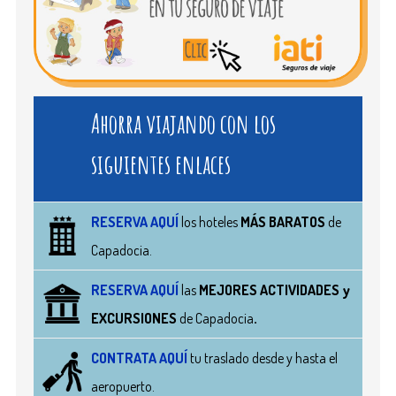
Ahorra viajando con los
siguientes enlaces
RESERVA AQUÍ
los hoteles
MÁS BARATOS
de
Capadocia.
RESERVA AQUÍ
las
MEJORES ACTIVIDADES y
EXCURSIONES
de Capadocia
.
CONTRATA AQUÍ
tu traslado desde y hasta el
aeropuerto.