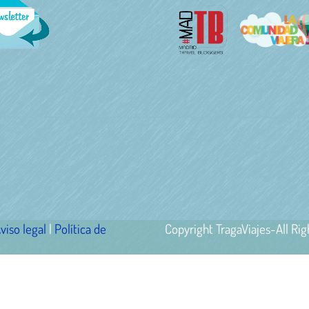
viso legal
|
Política de
Copyright TragaViajes-All Ri