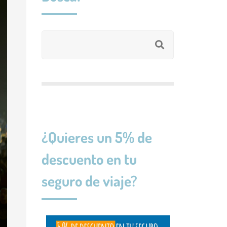
Suecia
Francia
Malta
Irlanda
Islandia
¿Quieres un 5% de
descuento en tu
seguro de viaje?