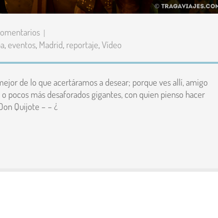
Comentarios
pa
,
eventos
,
Madrid
,
reportaje
,
Vídeo
ejor de lo que acertáramos a desear; porque ves allí, amigo
 o pocos más desaforados gigantes, con quien pienso hacer
 Don Quijote – – ¿