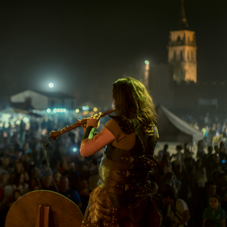
Canarias
Andalucía
Galicia
La Rioja
Madrid