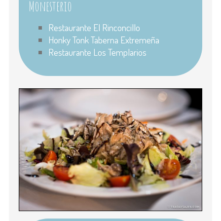
Monesterio
Restaurante El Rinconcillo
Honky Tonk Taberna Extremeña
Restaurante Los Templarios