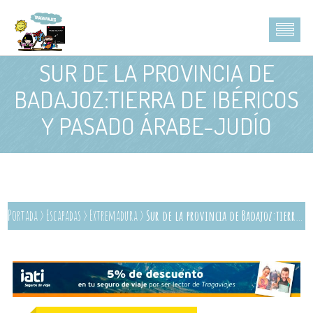
SUR DE LA PROVINCIA DE
BADAJOZ:TIERRA DE IBÉRICOS
Y PASADO ÁRABE-JUDÍO
Portada
>
Escapadas
>
Extremadura
>
Sur de la provincia de Badajoz:tierra de ibéricos y pasado árabe-judío