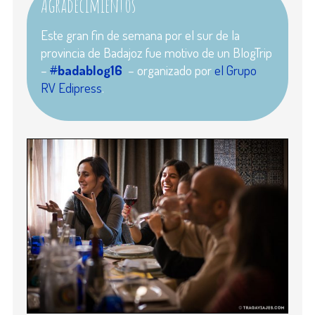
Agradecimientos
Este gran fin de semana por el sur de la
provincia de Badajoz fue motivo de un BlogTrip
–
#
badablog16
– organizado por
el Grupo
RV Edipress
.