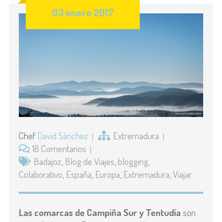
03 enero 2017
Chef
David Sánchez
Extremadura
18 Comentarios
Badajoz
,
Blog de Viajes
,
blogging
,
Colaborativo
,
España
,
Europa
,
Extremadura
,
Viajar
Las comarcas de Campiña Sur y Tentudía
son