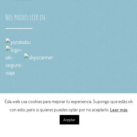
Nos puedes leer en
tragaviajes@gmail.com
Política de privacidad
|
Aviso legal
|
Esta web usa cookies para mejorar tu experiencia. Supongo que estás ok
Política de cookies
con esto, pero si quieres puedes optar por no aceptarlo.
Leer más
Aceptar
Copyright TragaViajes-All Rights Reserved ©