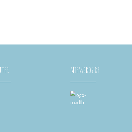
Canarias
Andalucía
Galicia
La Rioja
Madrid
tter
Miembros de