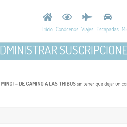
Inicio
Conócenos
Viajes
Escapadas
Mi
DMINISTRAR SUSCRIPCION
TragaViajes
América
Navarra
David
Irene
Los Chefs
Asia
Castilla-La M
 MINGI – DE CAMINO A LAS TRIBUS
sin tener que dejar un co
Africa
Castilla y León
Europa
País Vasco
Asturias
Extremadura